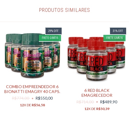
PRODUTOS SIMILARES
29
%
OFF
31
%
OFF
FRETE GRÁTIS
FRETE GRÁTIS
COMBO EMPREENDEDOR 6
6 RED BLACK
BIONATTI EMAGRY 40 CAPS.
EMAGRECEDOR
R$774,00
R$550,00
R$714,00
R$489,90
12
X DE
R$56,58
12
X DE
R$50,39