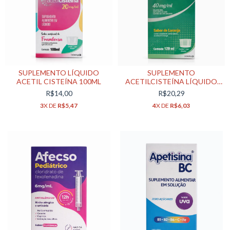
SUPLEMENTO LÍQUIDO
SUPLEMENTO
ACETIL CISTEÍNA 100ML
ACETILCISTEÍNA LÍQUIDO
120 ML
R$14,00
R$20,29
3
X DE
R$5,47
4
X DE
R$6,03