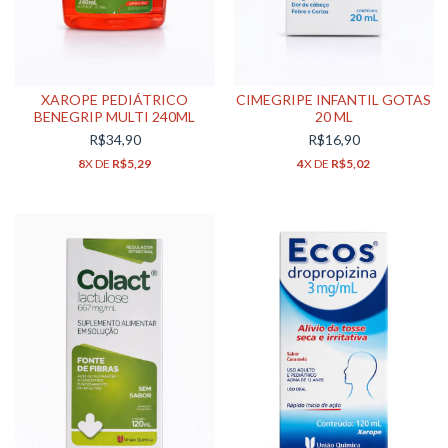
XAROPE PEDIÁTRICO
CIMEGRIPE INFANTIL GOTAS
BENEGRIP MULTI 240ML
20 ML
R$34,90
R$16,90
8
X DE
R$5,29
4
X DE
R$5,02