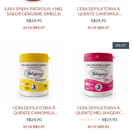
EASY SPRAY PRÓPOLIS + MEL
CERA DEPILATÓRIA À
SABOR GENGIBRE (SMELLS)
QUENTE CAMOMILA
(IHIGENY KOSMETIC) 300G
R$24,90
R$24,90
5
X DE
R$5,97
5
X DE
R$5,97
20
%
OFF
CERA DEPILATÓRIA À
CERA DEPILATÓRIA À
QUENTE CAMOMILA
QUENTE MEL (IHIGENY
(IHIGENY KOSMETIC) 500G
KOSMETIC) 500G
R$24,90
R$24,90
R$19,90
5
X DE
R$5,97
4
X DE
R$5,91