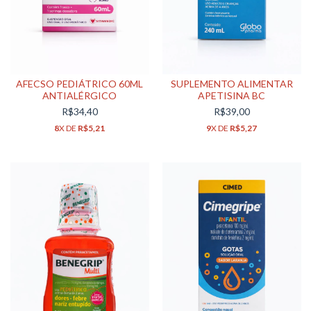
AFECSO PEDIÁTRICO 60ML
SUPLEMENTO ALIMENTAR
ANTIALÉRGICO
APETISINA BC
R$34,40
R$39,00
8
X DE
R$5,21
9
X DE
R$5,27