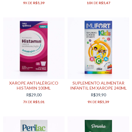
9
X DE
R$5,39
10
X DE
R$5,47
XAROPE ANTIALÉRGICO
SUPLEMENTO ALIMENTAR
HISTAMIN 100ML
INFANTIL EM XAROPE 240ML
R$29,00
R$39,90
7
X DE
R$5,01
9
X DE
R$5,39