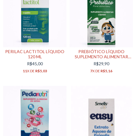
PERILAC LACTITOL LÍQUIDO
PREBIÓTICO LÍQUIDO
120 ML
SUPLEMENTO ALIMENTAR
240ML
R$45,00
R$29,90
11
X DE
R$5,03
7
X DE
R$5,16