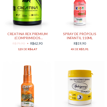
CREATINA REX PREMIUM
SPRAY DE PRÓPOLIS
(COMPRIMIDOS
INFANTIL 110ML
MASTIGÁVEIS)
R$79,90
R$62,90
R$19,90
12
X DE
R$6,47
4
X DE
R$5,91