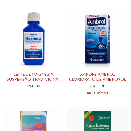
LEITE DE MAGNÉSIA
XAROPE AMBROL
SUSPENSÃO TRADICIONAL
CLORIDRATO DE AMBROXOL
120ML
R$8,00
R$19,90
4
X DE
R$5,91