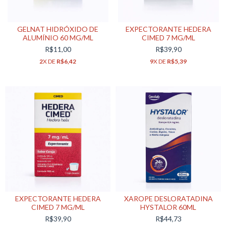
GELNAT HIDRÓXIDO DE
EXPECTORANTE HEDERA
ALUMÍNIO 60 MG/ML
CIMED 7 MG/ML
R$11,00
R$39,90
2
X DE
R$6,42
9
X DE
R$5,39
EXPECTORANTE HEDERA
XAROPE DESLORATADINA
CIMED 7 MG/ML
HYSTALOR 60ML
R$39,90
R$44,73